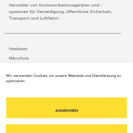
Hersteller von Kommunikationsgeräten und -
systemen für Verteidigung, öffentliche Sicherheit,
Transport und Luftfahrt.
Headsets
Mikrofone
BVA
Wir verwenden Cookies, um unsere Webseite und Dienstleistung zu
Transport
optimieren.
Kontakt
ANNEHMEN
Über ELNO
Impressum