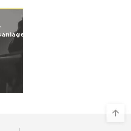
r
sanlagen