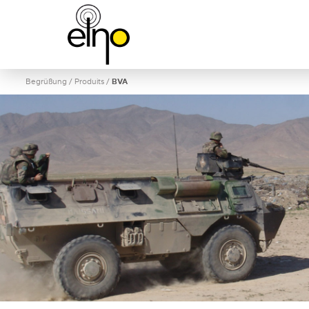
Begrüßung
/
Produits
/
BVA