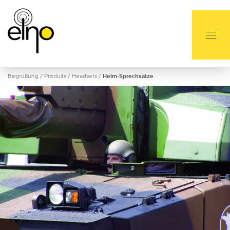
Begrüßung
/
Produits
/
Headsets
/
Helm-Sprechsätze