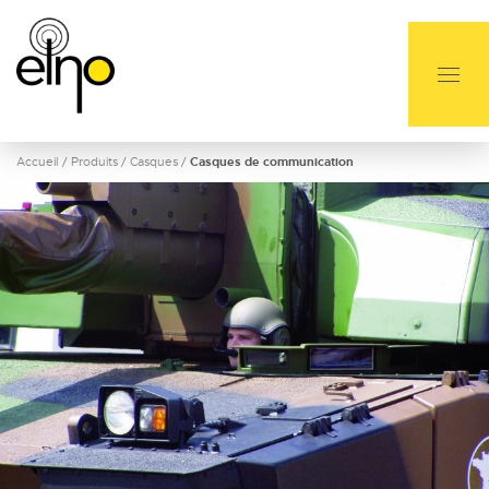
Accueil
/
Produits
/
Casques
/
Casques de communication