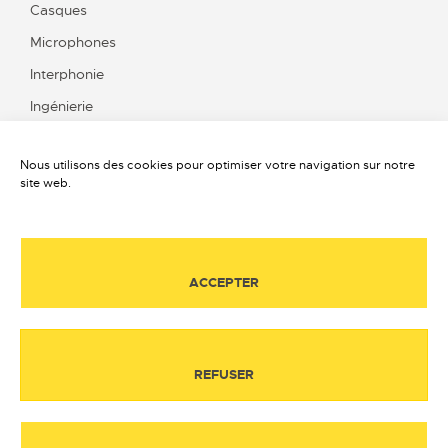
Casques
Microphones
Interphonie
Ingénierie
Nous utilisons des cookies pour optimiser votre navigation sur notre
site web.
Contact
Qui sommes-nous ?
Offres d’emplois
ACCEPTER
Mentions légales
Politique de confidentialité
Retrait des données personnelles
REFUSER
Politique de cookies
Index égalité hommes femmes