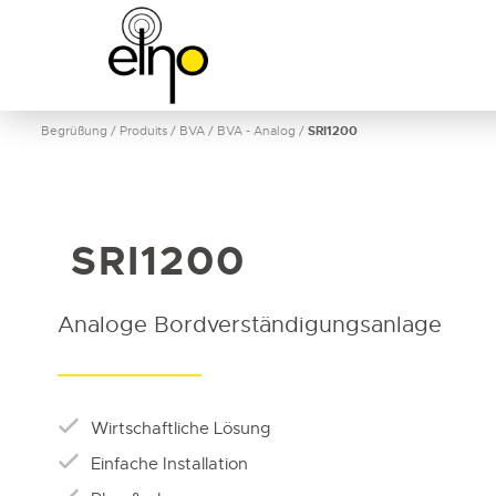
Begrüßung
/
Produits
/
BVA
/
BVA - Analog
/
SRI1200
SRI1200
Analoge Bordverständigungsanlage
Wirtschaftliche Lösung
Einfache Installation