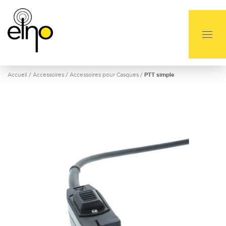
Accueil
/
Accessoires
/
Accessoires pour Casques
/
PTT simple