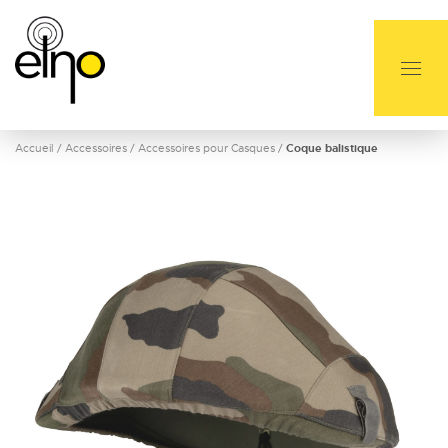
Accueil
/
Accessoires
/
Accessoires pour Casques
/
Coque balistique