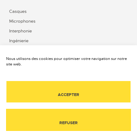
Casques
Microphones
Interphonie
Ingénierie
Nous utilisons des cookies pour optimiser votre navigation sur notre
site web.
Contact
Qui sommes-nous ?
Offres d’emplois
ACCEPTER
Mentions légales
Politique de confidentialité
Retrait des données personnelles
REFUSER
Politique de cookies