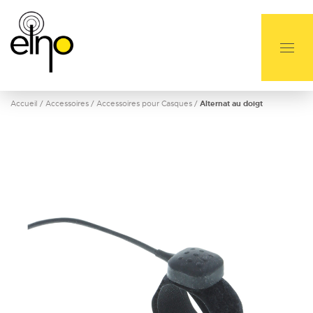
Accueil
/
Accessoires
/
Accessoires pour Casques
/
Alternat au doigt