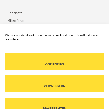
Headsets
Mikrofone
BVA
Wir verwenden Cookies, um unsere Webseite und Dienstleistung zu
Transport
optimieren.
Kontakt
ANNEHMEN
Über ELNO
Impressum
Datenschutz
VERWEIGERN
Personenbezogene Daten
Cookies Richtlinie
PRÄFERENZEN